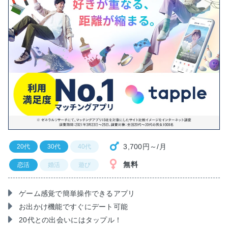
3,700円～/月
20代
30代
40代
無料
恋活
婚活
遊び
ゲーム感覚で簡単操作できるアプリ
お出かけ機能ですぐにデート可能
20代との出会いにはタップル！