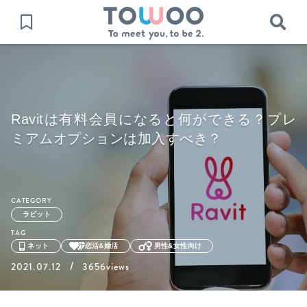
Ravitは有料会員になると何ができる？プレ
ミアムオプションは加入すべき？
CATEGORY
ラビット
TAG
ネット
恋活&婚活
男性&女性向け
/
2021.07.12
3656views