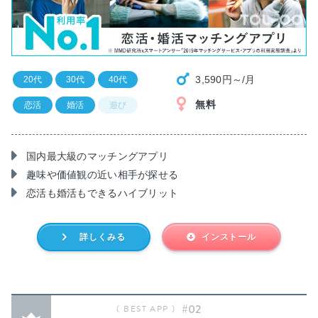
3,590円～/月
20代
30代
40代
無料
恋活
婚活
遊び
国内最大級のマッチングアプリ
趣味や価値観の近い相手が探せる
恋活も婚活もできるハイブリット
詳しくみる
インストール
#02