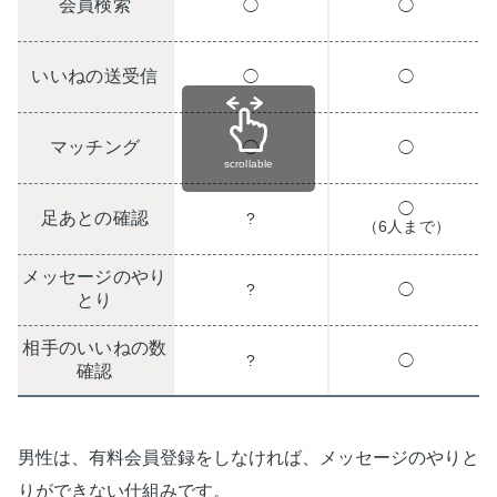
会員検索
◯
◯
いいねの送受信
◯
◯
マッチング
◯
◯
scrollable
◯
足あとの確認
?
（6人まで）
メッセージのやり
?
◯
とり
相手のいいねの数
?
◯
確認
男性は、有料会員登録をしなければ、メッセージのやりと
りができない仕組みです。