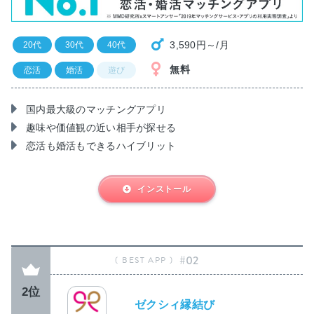
3,590円～/月
20代
30代
40代
無料
恋活
婚活
遊び
国内最大級のマッチングアプリ
趣味や価値観の近い相手が探せる
恋活も婚活もできるハイブリット
インストール
#02
2位
ゼクシィ縁結び