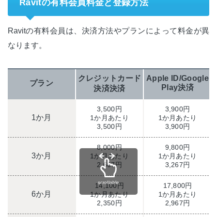
Ravitの有料会員料金と登録方法
Ravitの有料会員は、決済方法やプランによって料金が異
なります。
クレジットカード
Apple ID/Google
プラン
Play決済
決済決済
3,500円
3,900円
1か月
1か月あたり
1か月あたり
3,500円
3,900円
8,000円
9,800円
3か月
1か月あたり
1か月あたり
2,667円
3,267円
scrollable
14,100円
17,800円
6か月
1か月あたり
1か月あたり
2,350円
2,967円