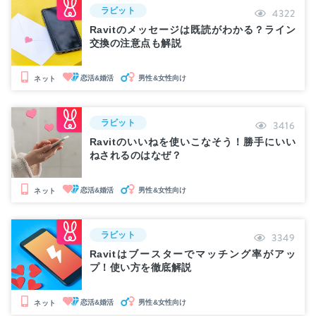
ラビット
4322
Ravitのメッセージは既読がわかる？ライン
交換の注意点も解説
恋活&婚活
男性&女性向け
ネット
ラビット
3416
Ravitのいいねを使いこなそう！勝手にいい
ねされるのはなぜ？
恋活&婚活
男性&女性向け
ネット
ラビット
3349
Ravitはブースターでマッチング率がアッ
プ！使い方を徹底解説
恋活&婚活
男性&女性向け
ネット