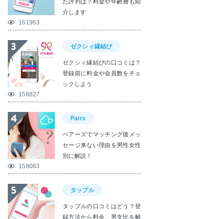
た評判は？料金や年齢層も紹
介します
161963
ゼクシィ縁結び
ゼクシィ縁結びの口コミは？
登録前に料金や会員数をチェ
ックしよう
158827
Pairs
ペアーズでマッチング後メッ
セージ来ない理由を男性女性
別に解説！
158083
タップル
タップルの口コミはどう？登
録方法から料金、男女比を解