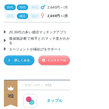
2,640円～/月
20代
30代
40代
2,640円～/月
恋活
婚活
遊び
20,30代の多い婚活マッチングアプリ
価値観診断で相手とのマッチ度がわか
る
エージェントが縁結びをサポート
詳しくみる
インストール
#03
3位
タップル