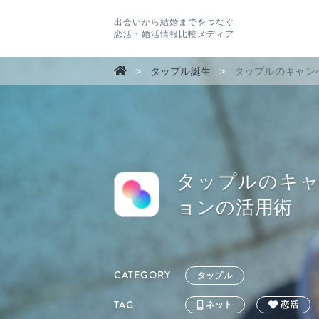
出会いから結婚までをつなぐ
恋活・婚活情報比較メディア
>
タップル誕生
>
タップルのキャン
タップルのキ
ョンの活用術
CATEGORY
タップル
TAG
ネット
恋活