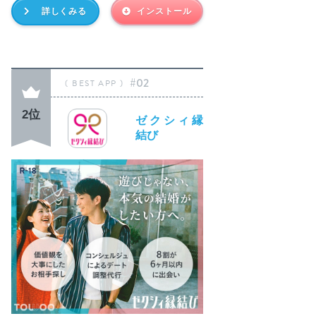
詳しくみる
インストール
#02
2位
ゼクシィ縁
結び