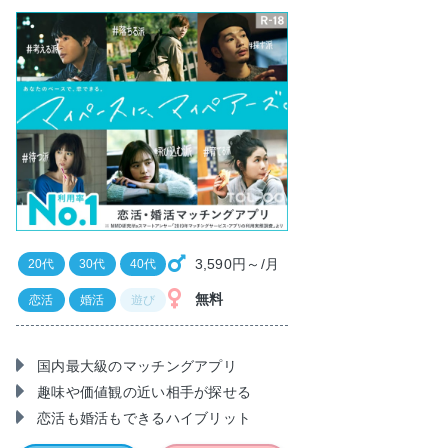
3,590円～/月
20代
30代
40代
無料
恋活
婚活
遊び
国内最大級のマッチングアプリ
趣味や価値観の近い相手が探せる
恋活も婚活もできるハイブリット