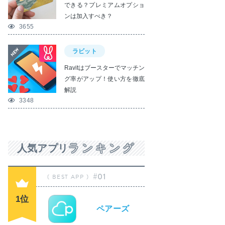
できる？プレミアムオプショ
ンは加入すべき？
3655
ラビット
Ravitはブースターでマッチン
グ率がアップ！使い方を徹底
解説
3348
ランキング
人気アプリ
#01
1位
ペアーズ