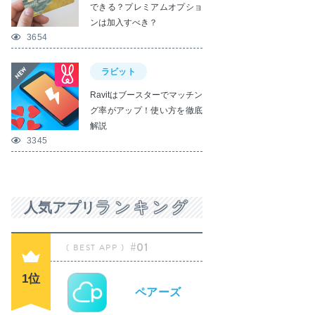
できる？プレミアムオプショ
ンは加入すべき？
3654
ラビット
Ravitはブースターでマッチン
グ率がアップ！使い方を徹底
解説
3345
ランキング
人気アプリ
#01
1位
ペアーズ