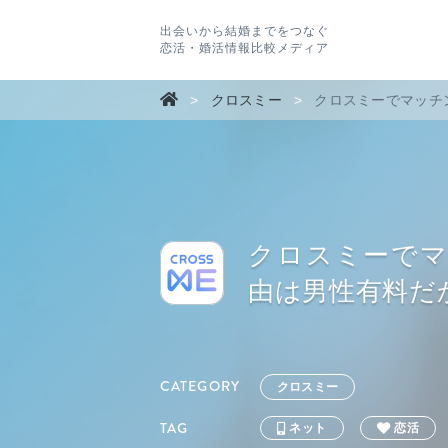
出会いから結婚までをつなぐ
恋活・婚活情報比較メディア
>
クロスミー
>
クロスミーでマッチ
クロスミーで
由は男性有料だ
CATEGORY
クロスミー
TAG
ネット
恋活