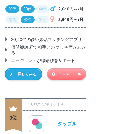
2,640円～/月
20代
30代
40代
2,640円～/月
恋活
婚活
遊び
20,30代の多い婚活マッチングアプリ
価値観診断で相手とのマッチ度がわか
る
エージェントが縁結びをサポート
詳しくみる
インストール
#03
3位
タップル