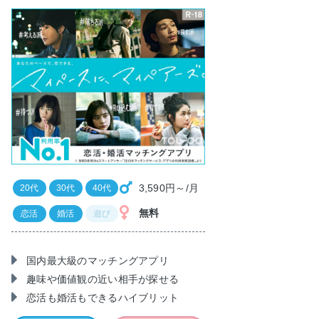
3,590円～/月
20代
30代
40代
無料
恋活
婚活
遊び
国内最大級のマッチングアプリ
趣味や価値観の近い相手が探せる
恋活も婚活もできるハイブリット