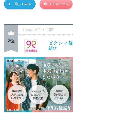
詳しくみる
インストール
#02
2位
ゼクシィ縁
結び