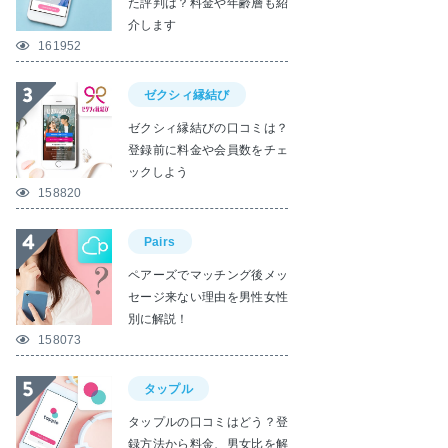
た評判は？料金や年齢層も紹
介します
161952
ゼクシィ縁結び
ゼクシィ縁結びの口コミは？
登録前に料金や会員数をチェ
ックしよう
158820
Pairs
ペアーズでマッチング後メッ
セージ来ない理由を男性女性
別に解説！
158073
タップル
タップルの口コミはどう？登
録方法から料金、男女比を解