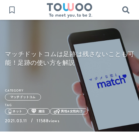
マッチドットコムは足跡は残さないことも可
能！足跡の使い方を解説
CATEGORY
マッチドットコム
TAG
ネット
婚活
男性&女性向け
/
2021.03.11
11588views