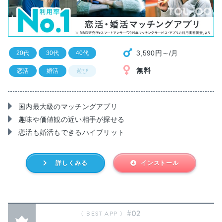
3,590円～/月
20代
30代
40代
無料
恋活
婚活
遊び
国内最大級のマッチングアプリ
趣味や価値観の近い相手が探せる
恋活も婚活もできるハイブリット
詳しくみる
インストール
#02