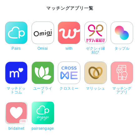
マッチングアプリ一覧
Pairs
Omiai
with
ゼクシィ縁
タップル
結び
マッチドッ
ユーブライ
クロスミー
マリッシュ
マッチング
トコム
ド
アプリ
bridalnet
pairsengage