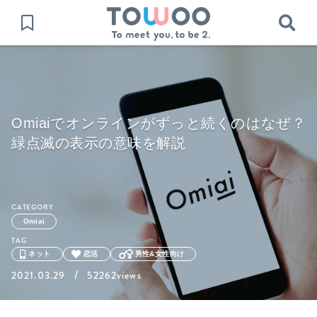
Omiaiでオンラインがずっと続くのはなぜ？
緑点滅の表示の意味を解説
CATEGORY
Omiai
TAG
ネット
恋活
男性&女性向け
/
2021.03.29
52262views