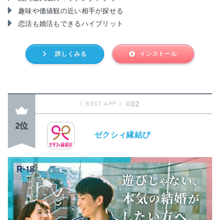
趣味や価値観の近い相手が探せる
恋活も婚活もできるハイブリット
詳しくみる
インストール
#02
2位
ゼクシィ縁結び