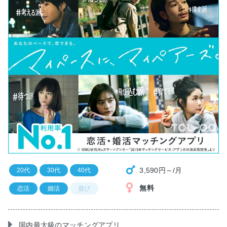
3,590円～/月
20代
30代
40代
無料
恋活
婚活
遊び
国内最大級のマッチングアプリ