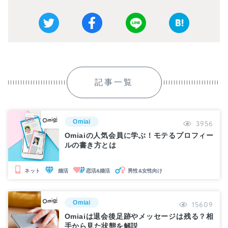
記事一覧
Omiai
3956
Omiaiの人気会員に学ぶ！モテるプロフィー
ルの書き方とは
婚活
恋活&婚活
男性&女性向け
ネット
Omiai
15609
Omiaiは退会後足跡やメッセージは残る？相
手から見た状態を解説