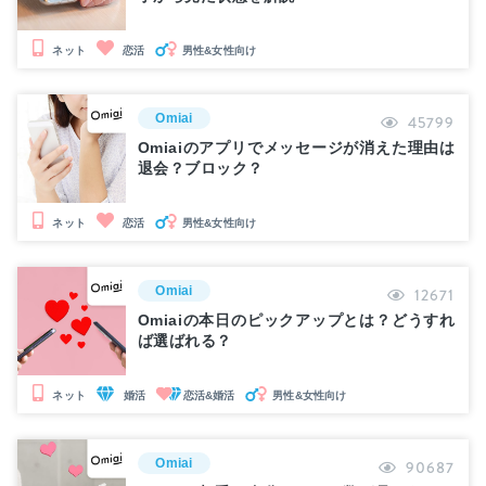
男性&女性向け
ネット
恋活
Omiai
45799
Omiaiのアプリでメッセージが消えた理由は
退会？ブロック？
男性&女性向け
ネット
恋活
Omiai
12671
Omiaiの本日のピックアップとは？どうすれ
ば選ばれる？
婚活
恋活&婚活
男性&女性向け
ネット
Omiai
90687