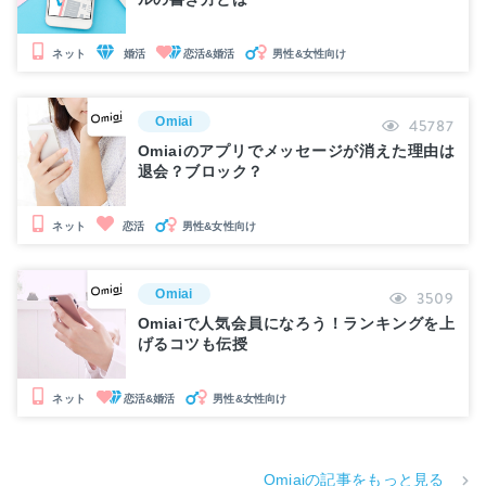
婚活
恋活&婚活
男性&女性向け
ネット
Omiai
45787
Omiaiのアプリでメッセージが消えた理由は
退会？ブロック？
男性&女性向け
ネット
恋活
Omiai
3509
Omiaiで人気会員になろう！ランキングを上
げるコツも伝授
恋活&婚活
男性&女性向け
ネット
Omiaiの記事をもっと見る