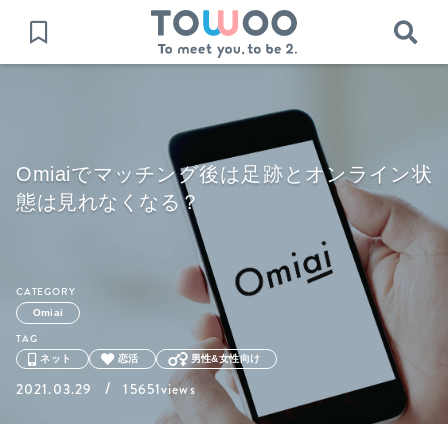
Omiaiでマッチング後は足跡とオンライン状
態は見れなくなる？
CATEGORY
Omiai
TAG
ネット
恋活
男性&女性向け
/
2021.03.29
15651views