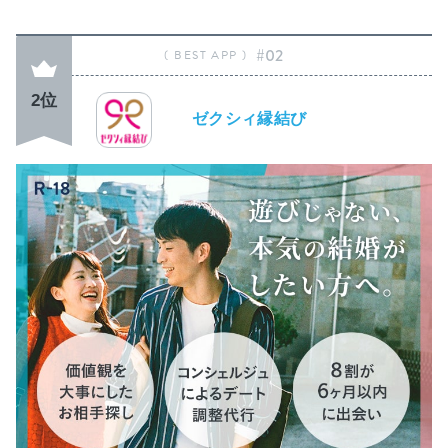
#02
2位
ゼクシィ縁結び