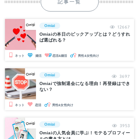
記事一覧
Omiai
12667
Omiaiの本日のピックアップとは？どうすれ
ば選ばれる？
婚活
恋活&婚活
男性&女性向け
ネット
Omiai
3697
Omiaiで強制退会になる理由！再登録はでき
ない？
男性&女性向け
ネット
恋活
Omiai
3953
Omiaiの人気会員に学ぶ！モテるプロフィー
ルの書き方とは