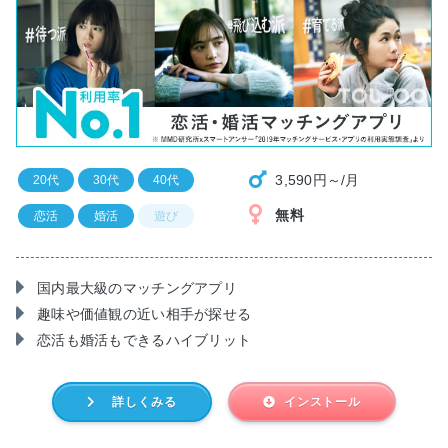
3,590円～/月
20代
30代
40代
無料
恋活
婚活
遊び
国内最大級のマッチングアプリ
趣味や価値観の近い相手が探せる
恋活も婚活もできるハイブリット
詳しくみる
インストール