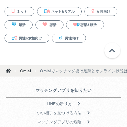
ネット
ネット&リアル
女性向け
婚活
恋活
恋活&婚活
男性&女性向け
男性向け
>
Omiai
>
Omiaiでマッチング後は足跡とオンライン状態
マッチングアプリを知りたい
LINEの断り方
いい相手を見つける方法
マッチングアプリの危険