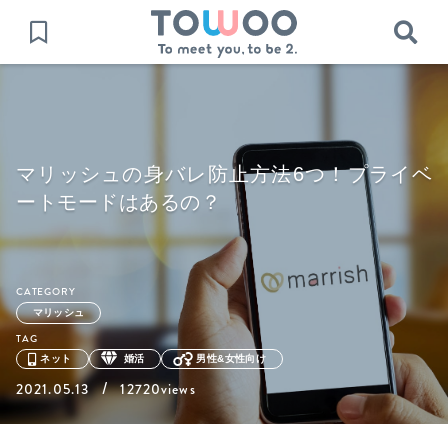
マリッシュの身バレ防止方法6つ！プライベ
ートモードはあるの？
CATEGORY
マリッシュ
TAG
ネット
婚活
男性&女性向け
/
2021.05.13
12720views