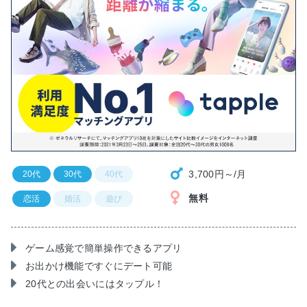
3,700円～/月
20代
30代
40代
無料
恋活
婚活
遊び
ゲーム感覚で簡単操作できるアプリ
お出かけ機能ですぐにデート可能
20代との出会いにはタップル！