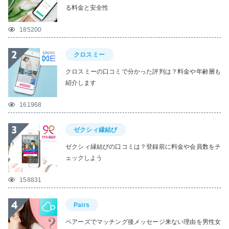
る料金と安全性
185200
クロスミー
クロスミーの口コミで分かった評判は？料金や年齢層も
紹介します
161968
ゼクシィ縁結び
ゼクシィ縁結びの口コミは？登録前に料金や会員数をチ
ェックしよう
158831
Pairs
ペアーズでマッチング後メッセージ来ない理由を男性女