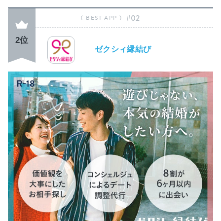
#02
2位
ゼクシィ縁結び