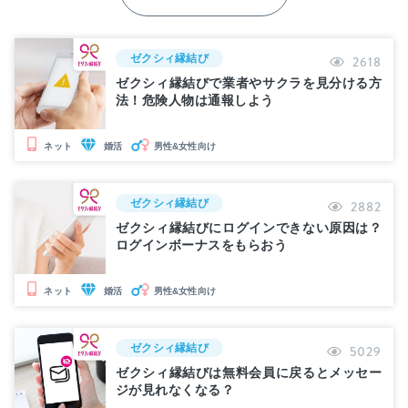
ゼクシィ縁結び
2618
ゼクシィ縁結びで業者やサクラを見分ける方
法！危険人物は通報しよう
婚活
男性&女性向け
ネット
ゼクシィ縁結び
2882
ゼクシィ縁結びにログインできない原因は？
ログインボーナスをもらおう
婚活
男性&女性向け
ネット
ゼクシィ縁結び
5029
ゼクシィ縁結びは無料会員に戻るとメッセー
ジが見れなくなる？