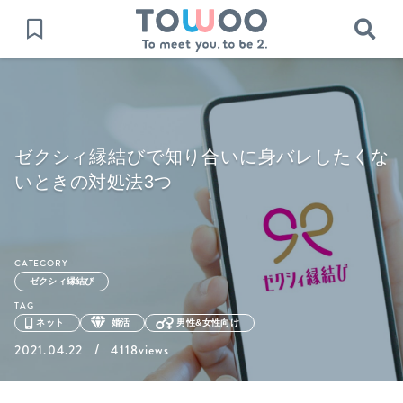
ゼクシィ縁結びで知り合いに身バレしたくな
いときの対処法3つ
CATEGORY
ゼクシィ縁結び
TAG
ネット
婚活
男性&女性向け
/
2021.04.22
4118views