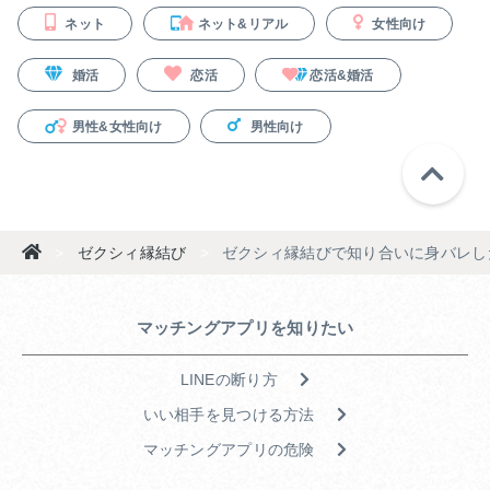
ネット
ネット&リアル
女性向け
婚活
恋活
恋活&婚活
男性&女性向け
男性向け
>
ゼクシィ縁結び
>
ゼクシィ縁結びで知り合いに身バレし
マッチングアプリを知りたい
LINEの断り方
いい相手を見つける方法
マッチングアプリの危険