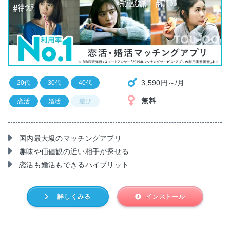
3,590円～/月
20代
30代
40代
無料
恋活
婚活
遊び
国内最大級のマッチングアプリ
趣味や価値観の近い相手が探せる
恋活も婚活もできるハイブリット
詳しくみる
インストール