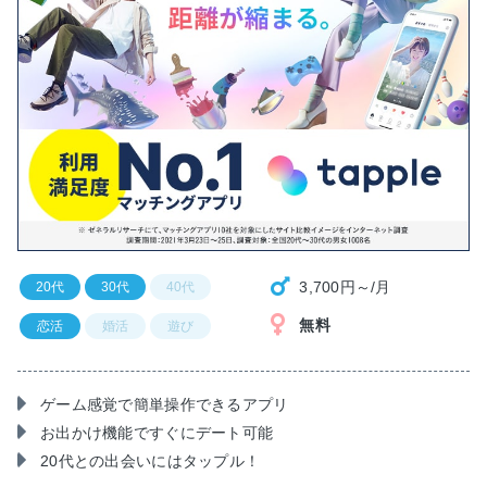
3,700円～/月
20代
30代
40代
無料
恋活
婚活
遊び
ゲーム感覚で簡単操作できるアプリ
お出かけ機能ですぐにデート可能
20代との出会いにはタップル！