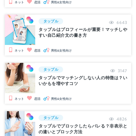
男性&女性向け
ネット
恋活
タップル
6643
タップルはプロフィールが重要！マッチしや
すい自己紹介文の書き方
男性&女性向け
ネット
恋活
タップル
3147
タップルでマッチングしない人の特徴は？い
いかもを増やすコツ
男性&女性向け
ネット
恋活
タップル
4826
タップルでブロックしたらバレる？非表示と
の違いとブロック方法