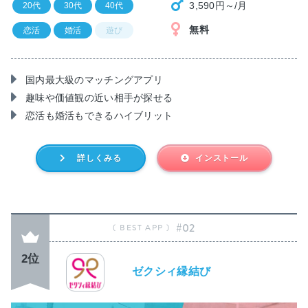
3,590円～/月
20代
30代
40代
無料
恋活
婚活
遊び
国内最大級のマッチングアプリ
趣味や価値観の近い相手が探せる
恋活も婚活もできるハイブリット
詳しくみる
インストール
#02
2位
ゼクシィ縁結び