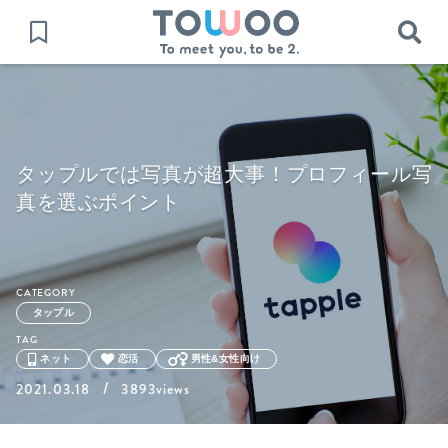
タップルでは写真が超大事！プロフィール写
真を選ぶポイント
CATEGORY
タップル
TAG
ネット
恋活
男性&女性向け
/
2021.03.18
3893views