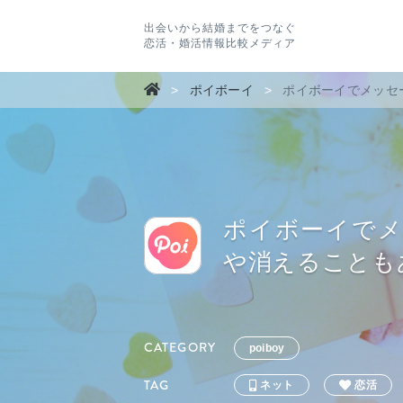
出会いから結婚までをつなぐ
恋活・婚活情報比較メディア
>
ポイボーイ
>
ポイボーイでメッセ
ポイボーイで
や消えることも
CATEGORY
poiboy
TAG
ネット
恋活