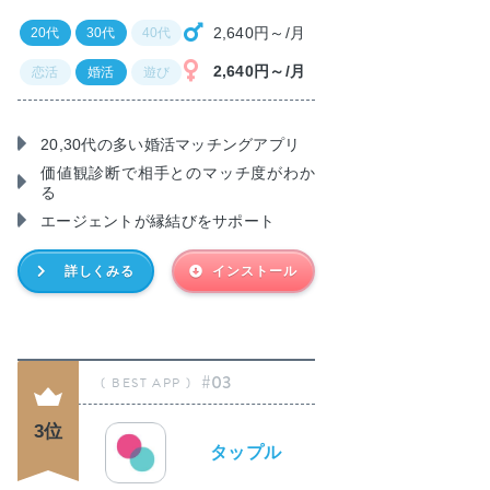
2,640円～/月
20代
30代
40代
2,640円～/月
恋活
婚活
遊び
20,30代の多い婚活マッチングアプリ
価値観診断で相手とのマッチ度がわか
る
エージェントが縁結びをサポート
詳しくみる
インストール
#03
3位
タップル