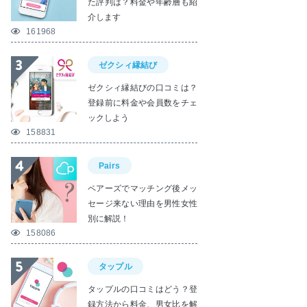
た評判は？料金や年齢層も紹
介します
161968
ゼクシィ縁結び
ゼクシィ縁結びの口コミは？
登録前に料金や会員数をチェ
ックしよう
158831
Pairs
ペアーズでマッチング後メッ
セージ来ない理由を男性女性
別に解説！
158086
タップル
タップルの口コミはどう？登
録方法から料金、男女比を解