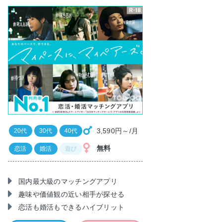
3,590円～/月
20代
30代
40代
無料
恋活
婚活
遊び
国内最大級のマッチングアプリ
趣味や価値観の近い相手が探せる
恋活も婚活もできるハイブリット