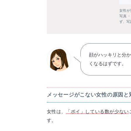
女性が
写真・
ず、写
顔がハッキリと分
くなるはずです。
メッセージがこない女性の原因と
女性は、
「ポイ」している数が少ない
す。