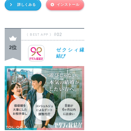
詳しくみる
インストール
#02
2位
ゼクシィ縁
結び