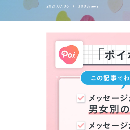
/
2021.07.06
3003views