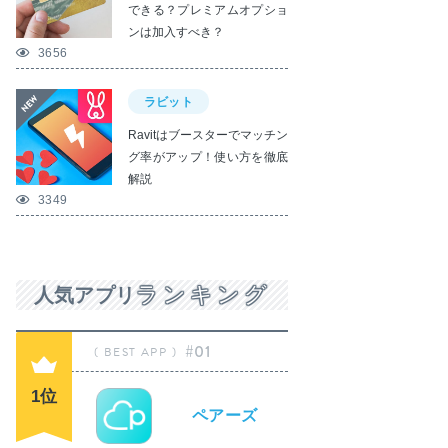
できる？プレミアムオプショ
ンは加入すべき？
3656
ラビット
Ravitはブースターでマッチン
グ率がアップ！使い方を徹底
解説
3349
ランキング
人気アプリ
#01
1位
ペアーズ