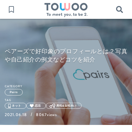
ペアーズで好印象のプロフィールとは？写真
や自己紹介の例文などコツを紹介
CATEGORY
Pairs
TAG
ネット
恋活
男性&女性向け
/
2021.06.18
8067views