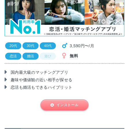
3,590円〜/月
20代
30代
40代
無料
恋活
婚活
遊び
国内最大級のマッチングアプリ
趣味や価値観の近い相手が探せる
恋活も婚活もできるハイブリット
インストール