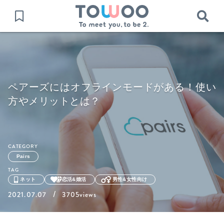
ペアーズにはオフラインモードがある！使い
方やメリットとは？
CATEGORY
Pairs
TAG
ネット
恋活&婚活
男性&女性向け
/
2021.07.07
3705views