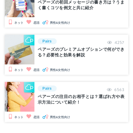
ペアーズの初回メッセージの書き方は？うま
く書くコツを例文と共に紹介
男性&女性向け
ネット
恋活
Pairs
4257
ペアーズのプレミアムオプションで何ができ
る？必要性と効果を解説
男性&女性向け
ネット
恋活
Pairs
6563
ペアーズの注目のお相手とは？選ばれ方や表
示方法について紹介！
男性&女性向け
ネット
恋活