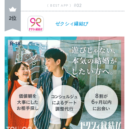
#02
2位
ゼクシィ縁結び