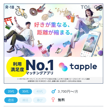
3,700円〜/月
20代
30代
40代
無料
恋活
婚活
遊び