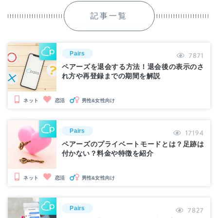
記事一覧
Pairs
7871
ペアーズを退会する方法！退会後の表示のさ
れ方や再登録までの期間を解説
男性&女性向け
ネット
恋活
Pairs
17194
ペアーズのプライベートモードとは？足跡は
付かない？料金や特徴を紹介
男性&女性向け
ネット
恋活
Pairs
7827