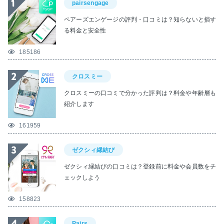
pairsengage
ペアーズエンゲージの評判・口コミは？知らないと損す
る料金と安全性
185186
クロスミー
クロスミーの口コミで分かった評判は？料金や年齢層も
紹介します
161959
ゼクシィ縁結び
ゼクシィ縁結びの口コミは？登録前に料金や会員数をチ
ェックしよう
158823
Pairs