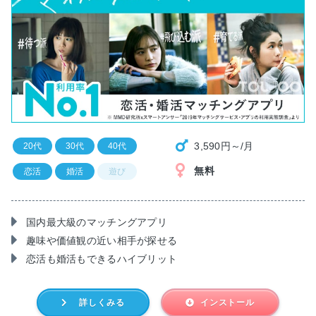
3,590円～/月
20代
30代
40代
無料
恋活
婚活
遊び
国内最大級のマッチングアプリ
趣味や価値観の近い相手が探せる
恋活も婚活もできるハイブリット
詳しくみる
インストール