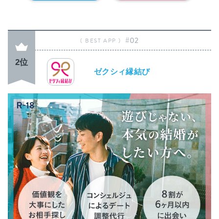
#02
2位
ゼクシィ縁結び