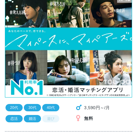
3,590円～/月
20代
30代
40代
無料
恋活
婚活
遊び