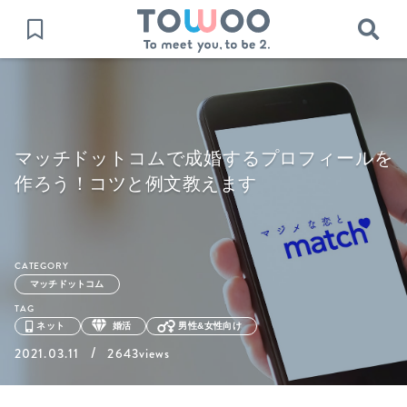
マッチドットコムで成婚するプロフィールを
作ろう！コツと例文教えます
CATEGORY
マッチドットコム
TAG
ネット
婚活
男性&女性向け
/
2021.03.11
2643views