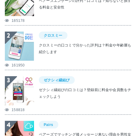
ペアーズエンゲージの評判・口コミは？知らないと損す
る料金と安全性
185178
クロスミー
クロスミーの口コミで分かった評判は？料金や年齢層も
紹介します
161950
ゼクシィ縁結び
ゼクシィ縁結びの口コミは？登録前に料金や会員数をチ
ェックしよう
158818
Pairs
ペアーズでマッチング後メッセージ来ない理由を男性女