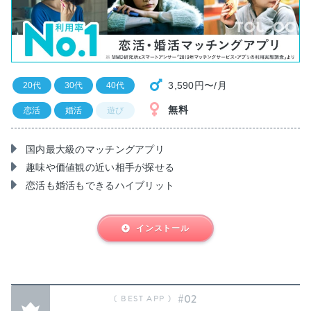
3,590円〜/月
20代
30代
40代
無料
恋活
婚活
遊び
国内最大級のマッチングアプリ
趣味や価値観の近い相手が探せる
恋活も婚活もできるハイブリット
インストール
#02