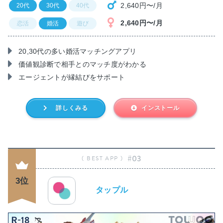
2,640円〜/月
20代
30代
40代
2,640円〜/月
恋活
婚活
遊び
20,30代の多い婚活マッチングアプリ
価値観診断で相手とのマッチ度がわかる
エージェントが縁結びをサポート
詳しくみる
インストール
#03
3位
タップル